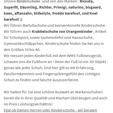
Unsere
Kinderschuhe
sind von den Marken :
Ricosta,
Superfit, Däumling, Richter, Primigi, naturino, bisgaard,
keen, affenzahn, blifestyle, froddo barefoot, und Koel
barefoot :)
Wir führen Barfußschuhe und konventionelle Kinderschuhe.
Wir führen auch
Krabbelschuhe von Orangenkinder
, Artikel
für Schulsport, sowie Gummistiefel und Hausschuhe,
Gymnastikschläppchen. Kinderschuhe finden Sie bei uns in
den Größen 19 bis 40.
Wir messen jeden Kinderfuß mit dem WMS Fußmessgerät,
schauen uns die Fußform an ! Denn der Fuß ist ein 3D Objekt -
genau wie jeder Schuh. Und hier gilt es mit Erfahrung,
Passformkenntnis und Fingerspitzengefühl den richtigen
Schuh zu finden und falsche auszusortieren.
Wir halten für Sie eine schöne Auswahl an Markenschuhen
bereit die in ihrer Qualität und Machart überzeugen und auch
im Preis Leistungsverhältnis!
Egal ob Damen Herren oder Kinderschuhe - wir beraten