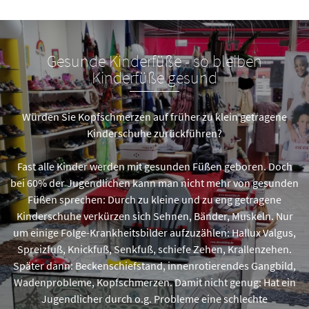
Gesunde Kinderfüße - so bleiben
Kinderfüße gesund
Würden Sie Kopfschmerzen auf früher zu klein getragene
Kinderschuhe zurückführen?
Fast alle Kinder werden mit gesunden Füßen geboren. Doch
bei 60% der Jugendlichen kann man nicht mehr von gesunden
Füßen sprechen: Durch zu kleine und zu eng getragene
Kinderschuhe verkürzen sich Sehnen, Bänder, Muskeln. Nur
um einige Folge-Krankheitsbilder aufzuzählen: Hallux Valgus,
Spreizfuß, Knickfuß, Senkfuß, schiefe Zehen, Krallenzehen.
Später dann: Beckenschiefstand, innenrotierendes Gangbild,
Wadenprobleme, Kopfschmerzen. Damit nicht genug: Hat ein
Jugendlicher durch o.g. Probleme eine schlechte