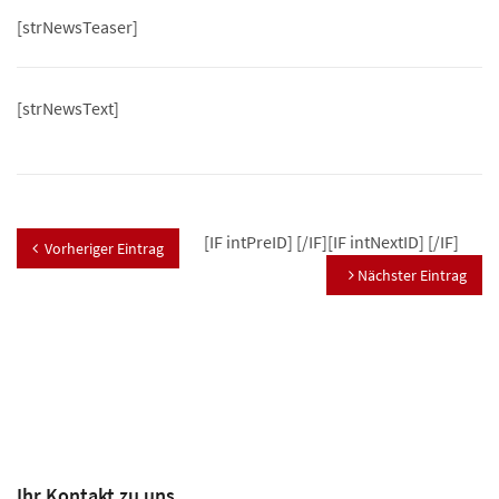
[strNewsTeaser]
[strNewsText]
[IF intPreID]
[/IF][IF intNextID]
[/IF]
Vorheriger Eintrag
Nächster Eintrag
Ihr Kontakt zu uns