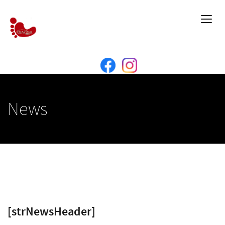
News
[strNewsHeader]