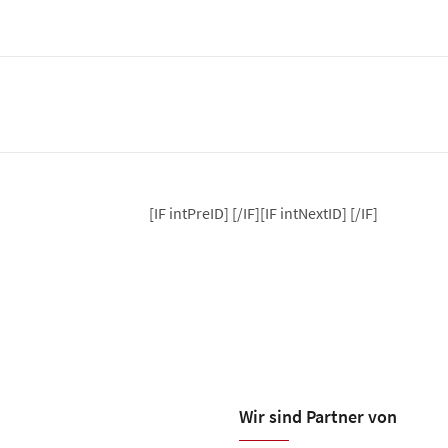
[IF intPreID]
[/IF][IF intNextID]
[/IF]
Wir sind Partner von