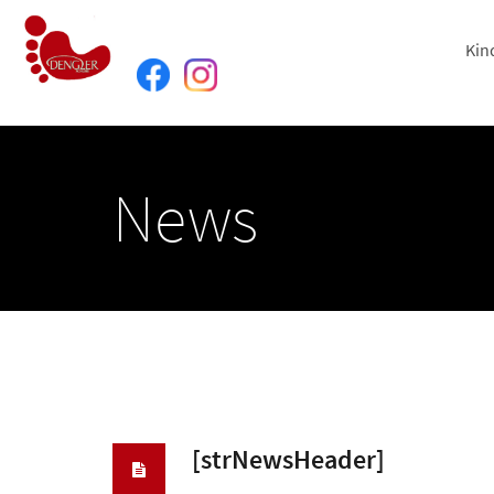
Kin
News
[strNewsHeader]